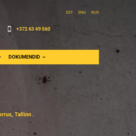
EST
ENG
RUS

+372 63 49 560
DOKUMENDID
rus, Tallinn .