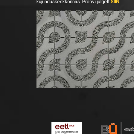
kujunduskeskkonnas. Proovi julgelt
SIIN
.