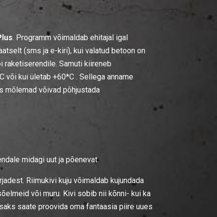
Plus
. Programm võimaldab ehitajal igal
tselt (sms ja e-kiri), kui valatud betoon on
i raketiserendile. Samuti kiireneb
*C või kui ületab +60*C . Sellega anname
mis mõlemad võivad põhjustada
 endale midagi uut ja põenevat.
irjadest. Riimukivi kuju võimaldab kujundada
-sõelmeid või muru. Kivi sobib nii kõnni- kui ka
isaks saate proovida oma fantaasia piire uues