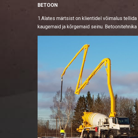
BETOON
1.Alates märtsist on klientidel võimalus tell
kaugemaid ja kõrgemaid seinu. Betoonitehnika 