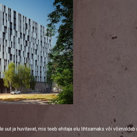
le uut ja huvitavat, mis teeb ehitaja elu lihtsamaks või võimalda