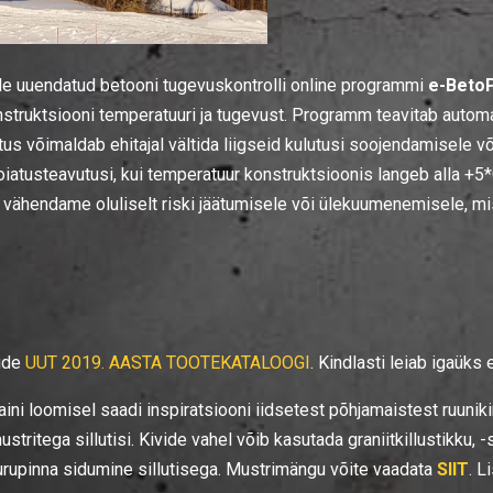
le uuendatud betooni tugevuskontrolli online programmi
e-Beto
struktsiooni temperatuuri ja tugevust. Programm teavitab automaa
s võimaldab ehitajal vältida liigseid kulutusi soojendamisele võ
iatusteavutusi, kui temperatuur konstruktsioonis langeb alla +5
g vähendame oluliselt riski jäätumisele või ülekuumenemisele, 
vide
UUT 2019. AASTA TOOTEKATALOOGI
. Kindlasti leiab igaüks
aini loomisel saadi inspiratsiooni iidsetest põhjamaistest ruunik
stritega sillutisi. Kivide vahel võib kasutada graniitkillustikku, 
murupinna sidumine sillutisega. Mustrimängu võite vaadata
SIIT
. L