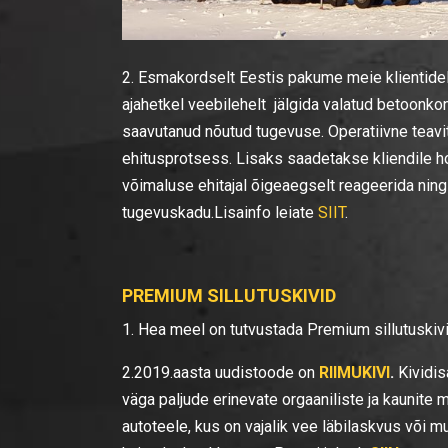
2. Esmakordselt Eestis pakume meie klientide
ajahetkel veebilehelt jälgida valatud betoonkon
saavutanud nõutud tugevuse. Operatiivne teavitu
ehitusprotsess. Lisaks saadetakse kliendile ho
võimaluse ehitajal õigeaegselt reageerida nin
tugevuskadu.Lisainfo leiate
SIIT
.
PREMIUM SILLUTUSKIVID
1. Hea meel on tutvustada Premium sillutuski
2.2019.aasta uudistoode on
RIIMUKIVI
.
Kividis
väga paljude erinevate orgaaniliste ja kaunite mu
autoteele, kus on vajalik vee läbilaskvus või 