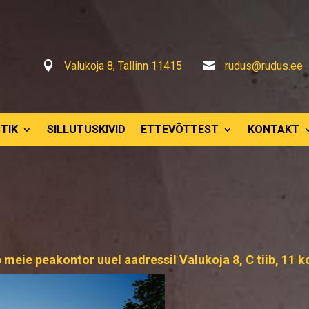

Valukoja 8, Tallinn 11415

rudus@rudus.ee
TIK
SILLUTUSKIVID
ETTEVÕTTEST
KONTAKT
ie peakontor uuel aadressil Valukoja 8, C tiib, 11 kor