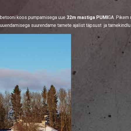
ida betooni koos pumpamisega uue
32m mastiga PUMI
GA. Pikem 
uuendamisega suurendame tarnete ajalist täpsust ja tarnekindlu