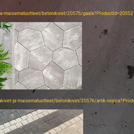
et-ja-maisematuotteet/betonikivet/20575/gaala?ProductId=20552
ihakivet-ja-maisematuotteet/betonikivet/20576/artik-noppa?Pro