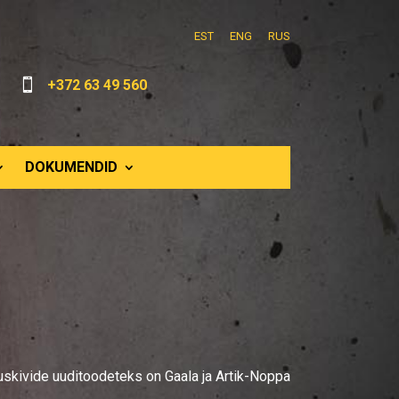
EST
ENG
RUS

+372 63 49 560
DOKUMENDID
uskivide uuditoodeteks on Gaala ja Artik-Noppa