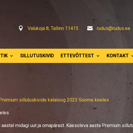

Valukoja 8, Tallinn 11415

rudus@rudus.ee
TIK
SILLUTUSKIVID
ETTEVÕTTEST
KONTAKT
Premium sillutuskivide kataloog 2023 Soome keeles
eles
 aastal midagi uut ja omapärast. Käesoleva aasta Premium sillut