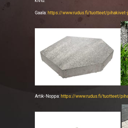
kivid.
Gaala:
https://www.rudus.fi/tuotteet/pihakiv
Artik-Noppa:
https://www.rudus.fi/tuotteet/p