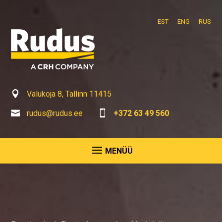
EST
ENG
RUS

Valukoja 8, Tallinn 11415

rudus@rudus.ee

+372 63 49 560