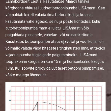
Esmakordselt Eestis, kasutatakse Maakri tänava
kõrghoone ehitusel uudset betoonipumba LISAmasti. See
võimaldab kiirelt valada ilma betoonikolu ja kraanat
kasutamata vahelagesid, seinu ja poste kohtades, kuhu
autobetoonipumba mast ei ulatu. LISAmasti võib
paigaldada pinnasele, vahelae- või seinaraketisele.
Kasutades betoonipumba otseväljavõtet ja voolikuliini on
võimalik valada väga kitsastes tingimustes ilma, et tekiks
vajadus pumba tugijalgade paigutamiseks. LISAmasti
tööpiirkonna kõrgus on kuni 15 m ja horisontaalne kaugus
13m. Kui soovite proovida uut taset betooni pumpamisel,
võtke meiega ühendust.