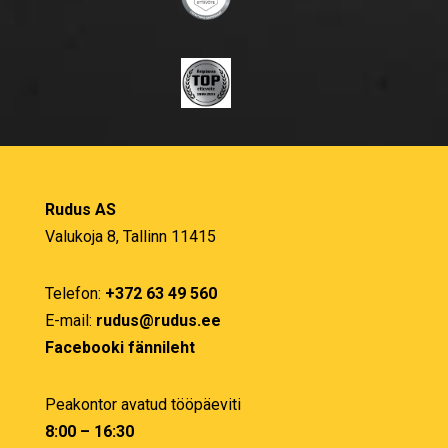
Rudus AS
Valukoja 8, Tallinn 11415
Telefon:
+372 63 49 560
E-mail:
rudus@rudus.ee
Facebooki fännileht
Peakontor avatud tööpäeviti
8:00 – 16:30