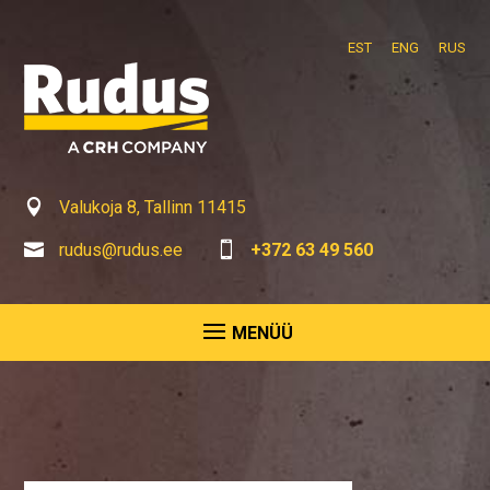
EST
ENG
RUS

Valukoja 8, Tallinn 11415

rudus@rudus.ee

+372 63 49 560