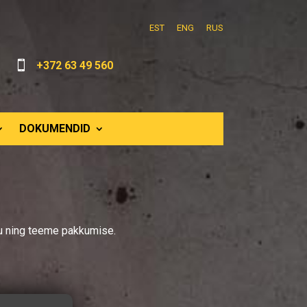
EST
ENG
RUS

+372 63 49 560
DOKUMENDID
iku ning teeme pakkumise.