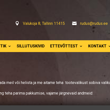

Valukoja 8, Tallinn 11415

rudus@rudus.ee
TIK
SILLUTUSKIVID
ETTEVÕTTEST
KONTAKT
aada meil või helista ja me aitame teha tootevalikust sobiva val
ing teha parima pakkumise, vajame järgnevaid andmeid: