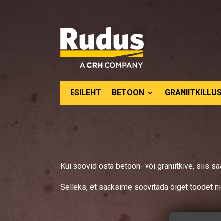
ESILEHT
BETOON
GRANIITKILLUS
Kui soovid osta betoon- või graniitkive, siis s
Selleks, et saaksime soovitada õiget toodet n