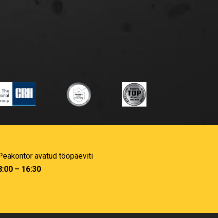
Peakontor avatud tööpäeviti
8:00 – 16:30