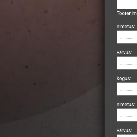
Tooteni
nimetus:
värvus:
kogus:
nimetus:
värvus: