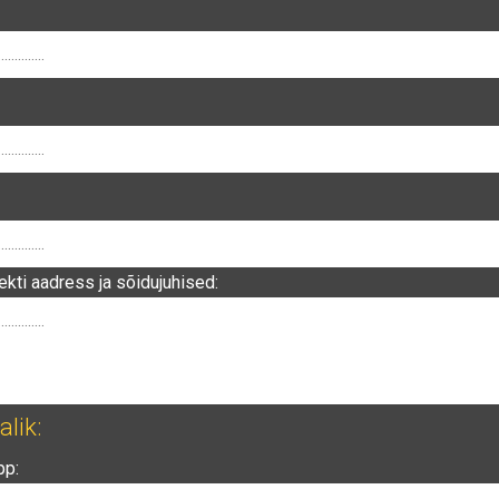
ekti aadress ja sõidujuhised:
lik:
pp: