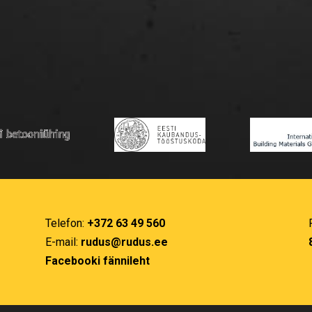
Telefon:
+372 63 49 560
E-mail:
rudus@rudus.ee
Facebooki fännileht