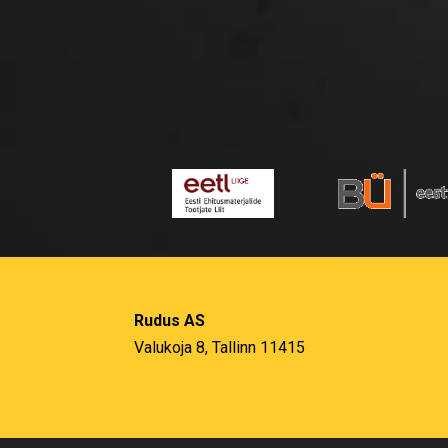
Rudus AS
Valukoja 8, Tallinn 11415