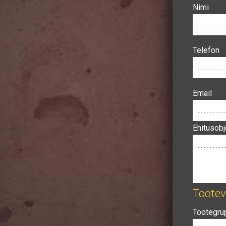
Nimi
Telefon
Email
Ehitusobj
Tooteva
Tootegru