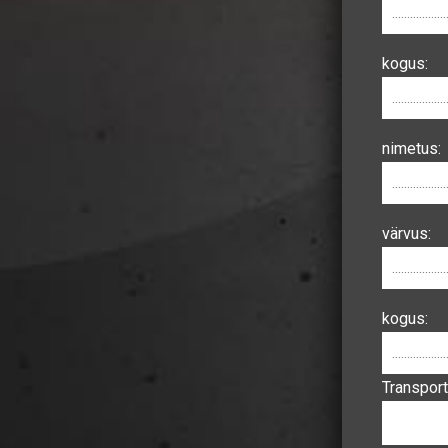
kogus:
nimetus:
värvus:
kogus:
Transport