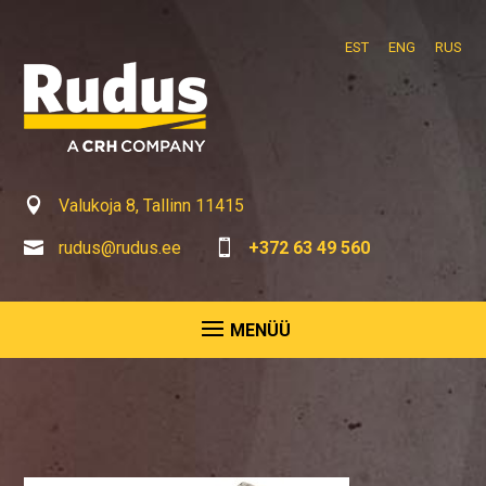
EST
ENG
RUS

Valukoja 8, Tallinn 11415

rudus@rudus.ee

+372 63 49 560