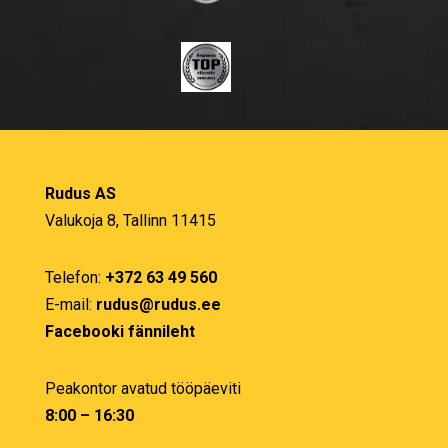
Rudus AS
Valukoja 8, Tallinn 11415
Telefon:
+372 63 49 560
E-mail:
rudus@rudus.ee
Facebooki fännileht
Peakontor avatud tööpäeviti
8:00 – 16:30