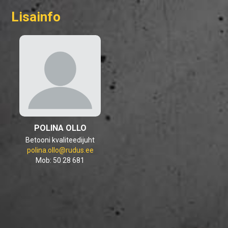
Lisainfo
POLINA OLLO
Betooni kvaliteedijuht
polina.ollo@rudus.ee
Mob: 50 28 681