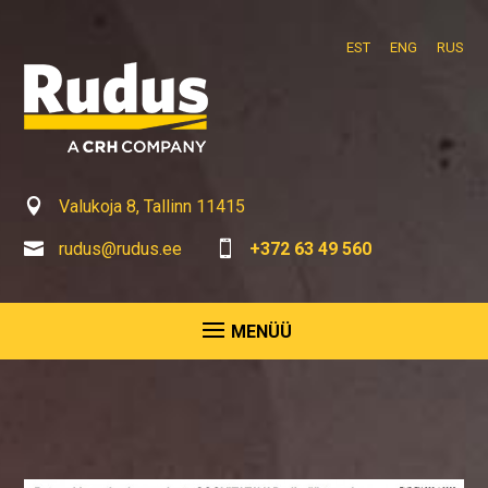
EST
ENG
RUS

Valukoja 8, Tallinn 11415

rudus@rudus.ee

+372 63 49 560