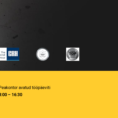
Peakontor avatud tööpäeviti
8:00 – 16:30