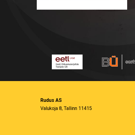
Rudus AS
Valukoja 8, Tallinn 11415