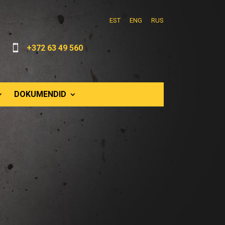
EST
ENG
RUS

+372 63 49 560
DOKUMENDID