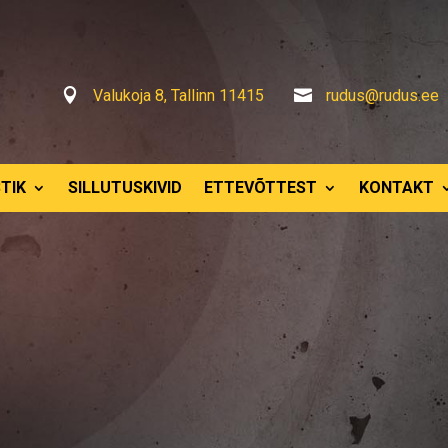

Valukoja 8, Tallinn 11415

rudus@rudus.ee
TIK
SILLUTUSKIVID
ETTEVÕTTEST
KONTAKT