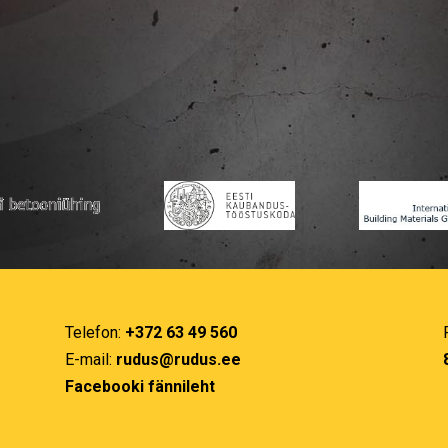
Telefon:
+372 63 49 560
E-mail:
rudus@rudus.ee
Facebooki fännileht