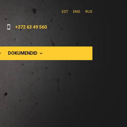
EST
ENG
RUS

+372 63 49 560
DOKUMENDID