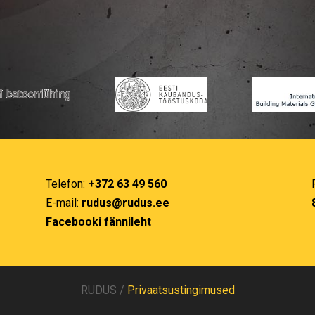
Telefon:
+372 63 49 560
E-mail:
rudus@rudus.ee
Facebooki fännileht
RUDUS /
Privaatsustingimused