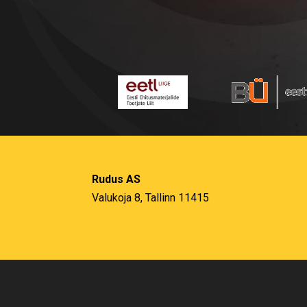
Rudus AS
Valukoja 8, Tallinn 11415