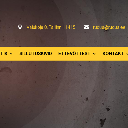

Valukoja 8, Tallinn 11415

rudus@rudus.ee
TIK
SILLUTUSKIVID
ETTEVÕTTEST
KONTAKT