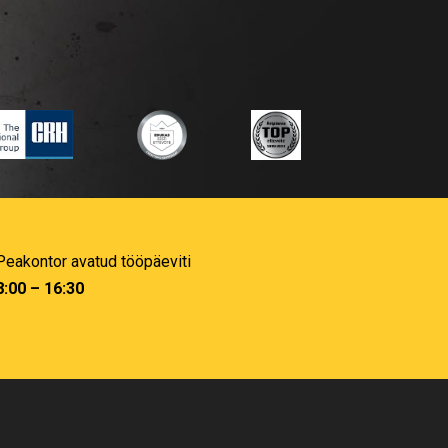
Peakontor avatud tööpäeviti
8:00 – 16:30