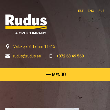
EST
ENG
RUS

Valukoja 8, Tallinn 11415

rudus@rudus.ee

+372 63 49 560