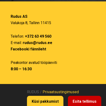
Rudus AS
Valukoja 8, Tallinn 11415
Telefon:
+372 63 49 560
E-mail:
rudus@rudus.ee
Facebooki fännileht
Peakontor avatud tööpäeviti
8:00 – 16:30
RUDUS /
Privaatsustingimused
Küsi pakkumist
Esita tellimus