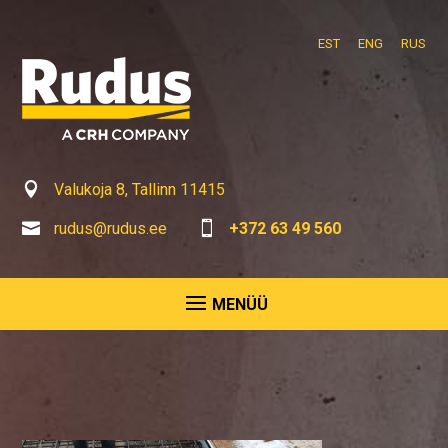
EST
ENG
RUS

Valukoja 8, Tallinn 11415

rudus@rudus.ee

+372 63 49 560