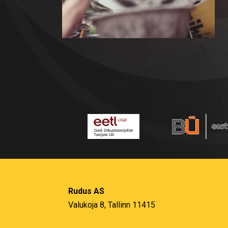
Rudus AS
Valukoja 8, Tallinn 11415