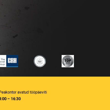
Peakontor avatud tööpäeviti
8:00 – 16:30