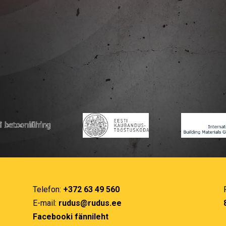
Telefon:
+372 63 49 560
E-mail:
rudus@rudus.ee
Facebooki fännileht