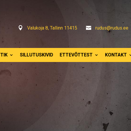

Valukoja 8, Tallinn 11415

rudus@rudus.ee
TIK
SILLUTUSKIVID
ETTEVÕTTEST
KONTAKT