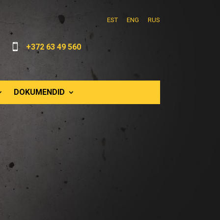
EST
ENG
RUS

+372 63 49 560
DOKUMENDID