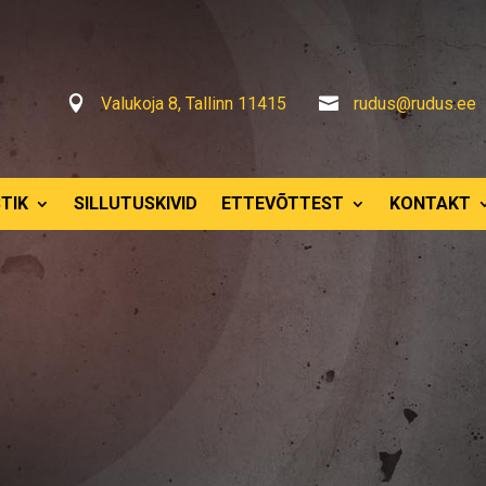

Valukoja 8, Tallinn 11415

rudus@rudus.ee
TIK
SILLUTUSKIVID
ETTEVÕTTEST
KONTAKT