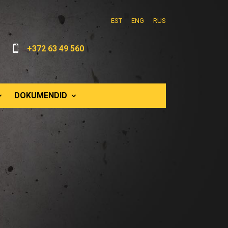
EST
ENG
RUS

+372 63 49 560
DOKUMENDID