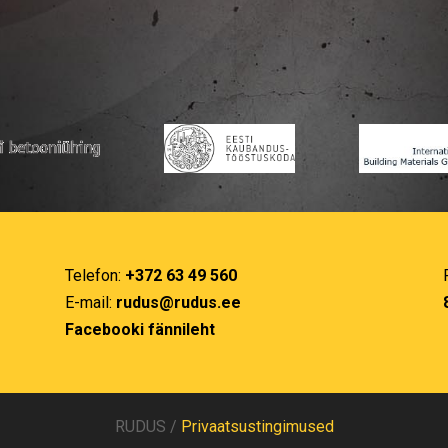
Telefon:
+372 63 49 560
E-mail:
rudus@rudus.ee
Facebooki fännileht
RUDUS /
Privaatsustingimused