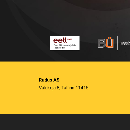
Rudus AS
Valukoja 8, Tallinn 11415