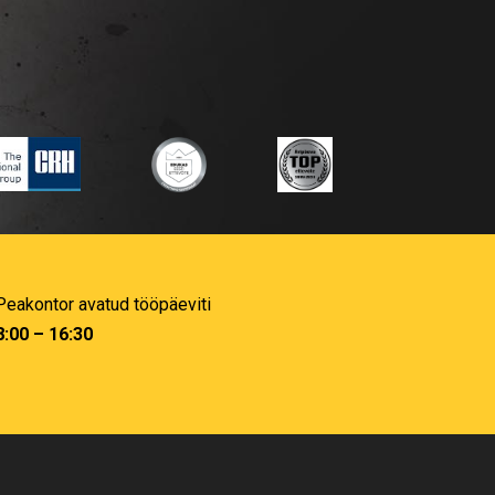
Peakontor avatud tööpäeviti
8:00 – 16:30