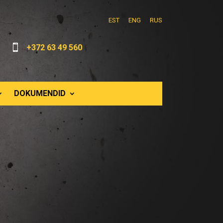
EST
ENG
RUS

+372 63 49 560
DOKUMENDID