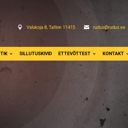

Valukoja 8, Tallinn 11415

rudus@rudus.ee
TIK
SILLUTUSKIVID
ETTEVÕTTEST
KONTAKT