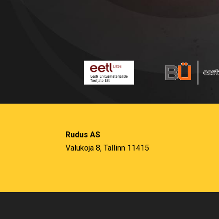
Rudus AS
Valukoja 8, Tallinn 11415