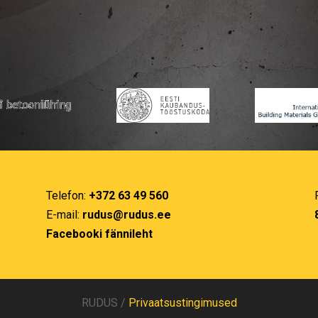
Telefon:
+372 63 49 560
E-mail:
rudus@rudus.ee
Facebooki fännileht
RUDUS /
Privaatsustingimused