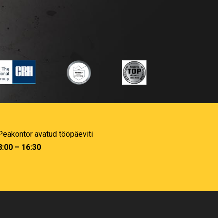
Peakontor avatud tööpäeviti
8:00 – 16:30