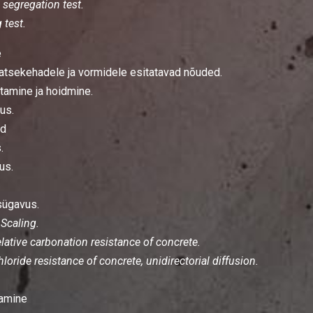
segregation test.
 test.
e
tsekehadele ja vormidele esitatavad nõuded.
amine ja hoidmine.
us.
ed
.
us.
sügavus.
Scaling.
ative carbonation resistance of concrete.
ride resistance of concrete, unidirectorial diffusion.
tamine