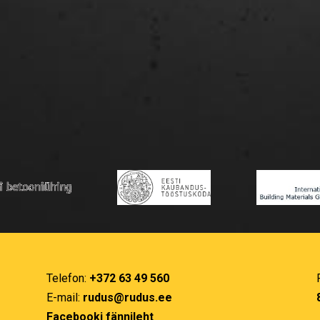
Telefon:
+372 63 49 560
E-mail:
rudus@rudus.ee
Facebooki fännileht