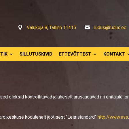

Valukoja 8, Tallinn 11415

rudus@rudus.ee
TIK
SILLUTUSKIVID
ETTEVÕTTEST
KONTAKT
d oleksid kontrollitavad ja üheselt arusaadavad nii ehitajale, proj
dardikeskuse kodulehelt jaotisest “Leia standard”
http://www.evs