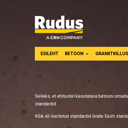
ESILEHT
BETOON
GRANIITKILLUS
Selleks, et ehitustel kasutatava betooni omaduse
standardid.
Kõik all-loetletud standardid leiate Eesti stan