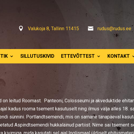

Valukoja 8, Tallinn 11415

rudus@rudus.ee
TIK
SILLUTUSKIVID
ETTEVÕTTEST
KONTAKT
n leitud Roomast. Panteoni, Colosseumi ja akveduktide ehitami
ajal kadus rooma tsement kasutuselt ning ilmus välja alles 18. s
endi sünnini. Portlandtsemendi, mis on sarnane tänapäeval kasutat
letatud Aspindtsemendi hukkaläinud partiist. Nime sai tsement se
 kivimiga, mida kasutati sel ajal Inglismaal üldiselt ehitusmaterj