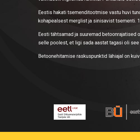
Eestis hakati tsemenditootmise vastu huvi tu
kohapealsest merglist ja sinisavist tsementi. 
Eesti tähtsamad ja suuremad betoonrajatised on
selle poolest, et ligi sada aastat tagasi oli 
Betoonehitamise raskuspunktid lähiajal on kui