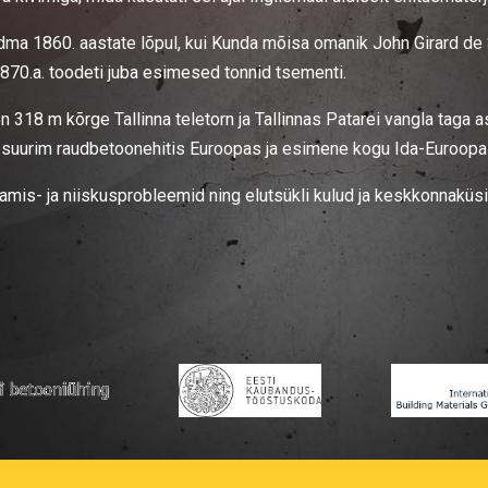
ndma 1860. aastate lõpul, kui Kunda mõisa omanik John Girard d
1870.a. toodeti juba esimesed tonnid tsementi.
 318 m kõrge Tallinna teletorn ja Tallinnas Patarei vangla taga a
see suurim raudbetoonehitis Euroopas ja esimene kogu Ida-Euroopa
vamis- ja niiskusprobleemid ning elutsükli kulud ja keskkonnakü