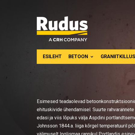
ESILEHT
BETOON
GRANIITKILLUS
Esimesed teadaolevad betoonkonstruktsioonid o
ehituskivide ühendamisel. Suurte rahvarännete 
edasi ja viis lõpuks välja Aspdini portlandtsem
Johnsson 1844.a. liiga kõrgel temperatuuril põ
välimuselt Inglismaa rannikul Portlandis esineva