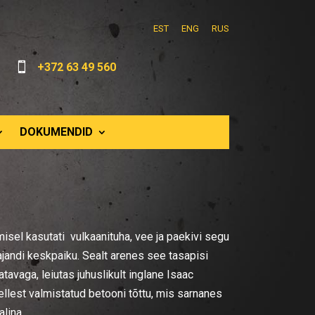
EST
ENG
RUS

+372 63 49 560
DOKUMENDID
sel kasutati vulkaanituha, vee ja paekivi segu
ajandi keskpaiku. Sealt arenes see tasapisi
avaga, leiutas juhuslikult inglane Isaac
llest valmistatud betooni tõttu, mis sarnanes
alina.