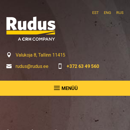
EST
ENG
RUS

Valukoja 8, Tallinn 11415

rudus@rudus.ee

+372 63 49 560