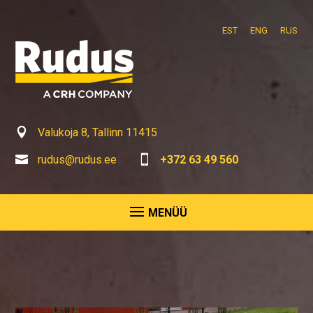
EST
ENG
RUS

Valukoja 8, Tallinn 11415

rudus@rudus.ee

+372 63 49 560