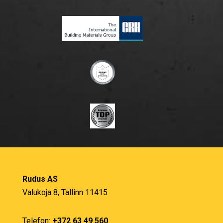
Rudus AS
Valukoja 8, Tallinn 11415
Telefon:
+372 63 49 560