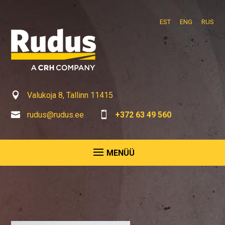
EST
ENG
RUS

Valukoja 8, Tallinn 11415

rudus@rudus.ee

+372 63 49 560