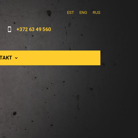
EST
ENG
RUS

+372 63 49 560
ТАКТ