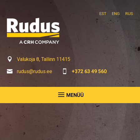
EST
ENG
RUS

Valukoja 8, Tallinn 11415

rudus@rudus.ee

+372 63 49 560