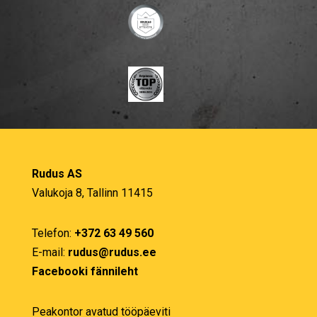
Rudus AS
Valukoja 8, Tallinn 11415
Telefon:
+372 63 49 560
E-mail:
rudus@rudus.ee
Facebooki fännileht
Peakontor avatud tööpäeviti