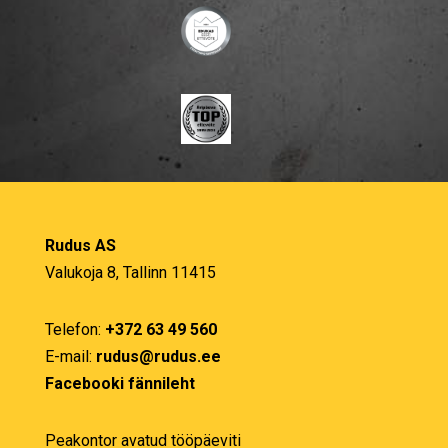
Rudus AS
Valukoja 8, Tallinn 11415
Telefon:
+372 63 49 560
E-mail:
rudus@rudus.ee
Facebooki fännileht
Peakontor avatud tööpäeviti