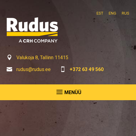
EST
ENG
RUS

Valukoja 8, Tallinn 11415

rudus@rudus.ee

+372 63 49 560