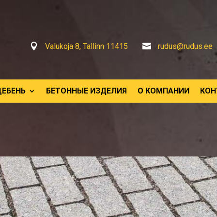

Valukoja 8, Tallinn 11415

rudus@rudus.ee
ЩЕБЕНЬ
БЕТОННЫЕ ИЗДЕЛИЯ
О КОМПАНИИ
КОН