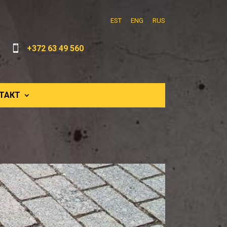
EST
ENG
RUS

+372 63 49 560
ТАКТ