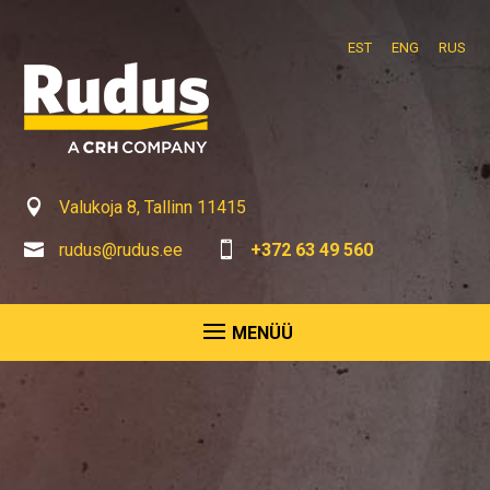
EST
ENG
RUS

Valukoja 8, Tallinn 11415

rudus@rudus.ee

+372 63 49 560