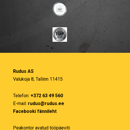
Rudus AS
Valukoja 8, Tallinn 11415
Telefon:
+372 63 49 560
E-mail:
rudus@rudus.ee
Facebooki fännileht
Peakontor avatud tööpäeviti