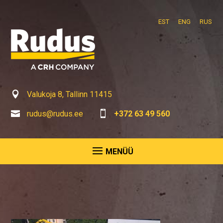
EST
ENG
RUS

Valukoja 8, Tallinn 11415

rudus@rudus.ee

+372 63 49 560