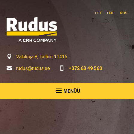
EST
ENG
RUS

Valukoja 8, Tallinn 11415

rudus@rudus.ee

+372 63 49 560