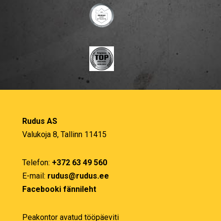
Rudus AS
Valukoja 8, Tallinn 11415
Telefon:
+372 63 49 560
E-mail:
rudus@rudus.ee
Facebooki fännileht
Peakontor avatud tööpäeviti