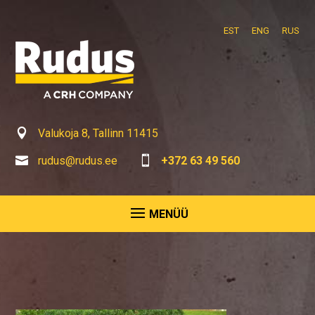
EST
ENG
RUS

Valukoja 8, Tallinn 11415

rudus@rudus.ee

+372 63 49 560