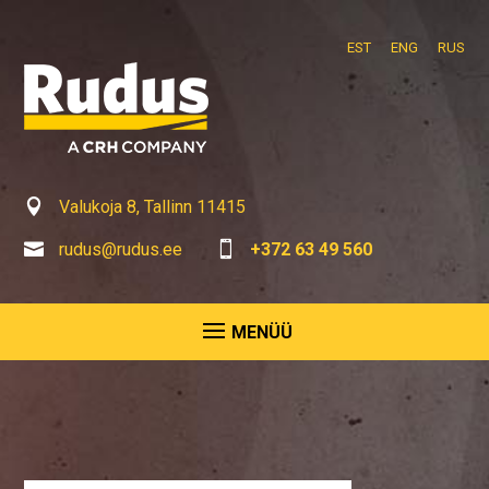
EST
ENG
RUS

Valukoja 8, Tallinn 11415

rudus@rudus.ee

+372 63 49 560