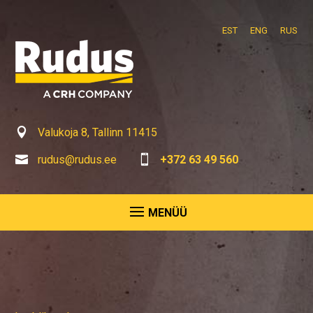
EST
ENG
RUS

Valukoja 8, Tallinn 11415

rudus@rudus.ee

+372 63 49 560