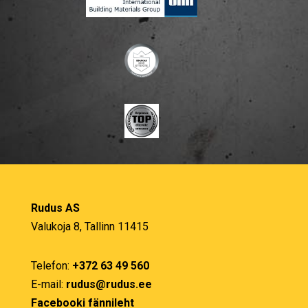
Rudus AS
Valukoja 8, Tallinn 11415
Telefon:
+372 63 49 560
E-mail:
rudus@rudus.ee
Facebooki fännileht